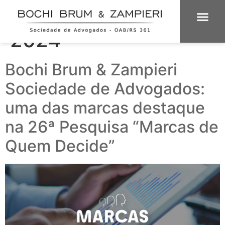
Dia:
25 de abril de
2024
ÁREAS DE 
INTELIGÊNCIA
Bochi Brum & Zampieri
Sociedade de Advogados:
uma das marcas destaque
na 26ª Pesquisa “Marcas de
Quem Decide”