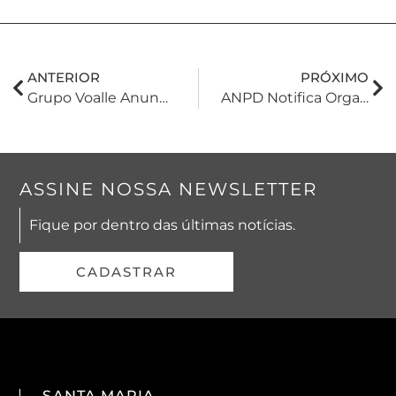
ANTERIOR
PRÓXIMO
Grupo Voalle Anuncia Fusão Com Empresa De Tecnologia Do Paraná
ANPD Notifica Organizações Estaduais Pela Aplicação Inadequada De Requisitos Da LGPD
ASSINE NOSSA NEWSLETTER
Fique por dentro das últimas notícias.
CADASTRAR
SANTA MARIA