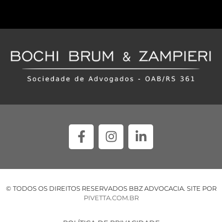
© TODOS OS DIREITOS RESERVADOS BBZ ADVOCACIA. SITE POR
PIVETTA.COM.BR