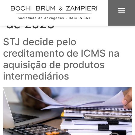
Dia:
6 de novembro
de 2023
ÁREAS DE 
INTELIGÊNCIA
STJ decide pelo
creditamento de ICMS na
aquisição de produtos
intermediários