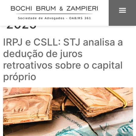
Dia:
28 de maio de
2025
ÁREAS DE 
INTELIGÊNCIA
IRPJ e CSLL: STJ analisa a
dedução de juros
retroativos sobre o capital
próprio