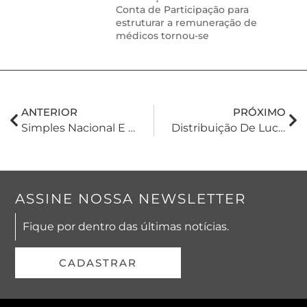
Conta de Participação para
estruturar a remuneração de
médicos tornou-se
ANTERIOR
PRÓXIMO
Simples Nacional E A Reforma Tributária: Entenda O Que Já Mudou E O Que Ainda Está Por Vir
Distribuição De Lucros Atrelada Aos Dias Trabalhados Pelo Sócio
ASSINE NOSSA NEWSLETTER
Fique por dentro das últimas notícias.
CADASTRAR