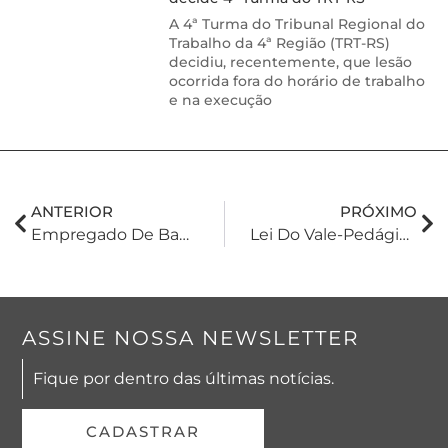
A 4ª Turma do Tribunal Regional do
Trabalho da 4ª Região (TRT-RS)
decidiu, recentemente, que lesão
ocorrida fora do horário de trabalho
e na execução
ANTERIOR
PRÓXIMO
Empregado De Banco Que Acessou Dados De Ex-Esposa No Ambiente De Trabalho Tem Dispensa Por Justa Causa Confirmada Pelo TST
Lei Do Vale-Pedágio Obrigatório: Como Funciona E Como Evitar Sanções
ASSINE NOSSA NEWSLETTER
Fique por dentro das últimas notícias.
CADASTRAR