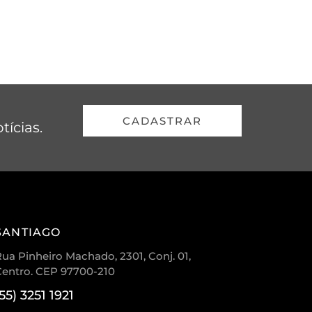
CADASTRAR
tícias.
SANTIAGO
ua Pinheiro Machado, 2301, Conj. 01,
Centro. CEP 97700-210
(55) 3251 1921