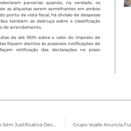
odeclaram parcerias quando, na verdade, os
 de as alíquotas serem semelhantes em ambos
 do ponto de vista fiscal, há divisão de despesas
Grãos também se debruça sobre a classificação
tos de arrendamento.
ultas de até 150% sobre o valor do imposto de
es fiquem atentos às possíveis notificações de
façam retificação das declarações no prazo
Justa Causa Por Abandono De Emprego Sem Justificativa Deve Ser Mantida Mesmo Com Alegação Posterior De Falta Grave Cometida Pela Empresa