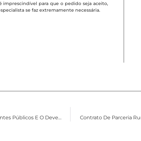
 é imprescindível para que o pedido seja aceito,
especialista se faz extremamente necessária.
A Responsabilidade Civil Objetiva Dos Entes Públicos E O Dever De Indenizar.
Contrato De Parceria Rur