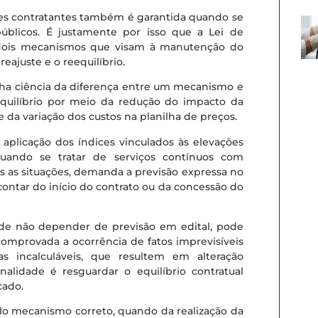
tes contratantes também é garantida quando se
úblicos. É justamente por isso que a Lei de
ojo dois mecanismos que visam à manutenção do
eajuste e o reequilíbrio.
ha ciência da diferença entre um mecanismo e
 equilíbrio por meio da redução do impacto da
 da variação dos custos na planilha de preços.
 aplicação dos índices vinculados às elevações
quando se tratar de serviços contínuos com
 as situações, demanda a previsão expressa no
contar do início do contrato ou da concessão do
m de não depender de previsão em edital, pode
omprovada a ocorrência de fatos imprevisíveis
as incalculáveis, que resultem em alteração
inalidade é resguardar o equilíbrio contratual
cado.
elo mecanismo correto, quando da realização da