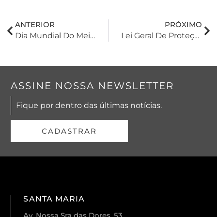
ANTERIOR
PRÓXIMO
Dia Mundial Do Meio Ambiente: Reflexões Sobre Um Agro Moderno, Competitivo E, Principalmente, Responsável
Lei Geral De Proteção De Dados (LGPD) X Inteligência Artificial (IA)
ASSINE NOSSA NEWSLETTER
Fique por dentro das últimas notícias.
CADASTRAR
SANTA MARIA
Av. Nossa Sra das Dores, 53