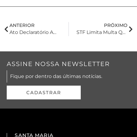
ANTERIOR
PRÓXIMO
Ato Declaratório Ambiental (ADA) Como Requisito Obrigatório Para Exclusão Do ITR Sobre Áreas De Floresta Nativa
STF Limita Multa Qualificada Por Sonegação E Fraude A 100% Do Débito Tributário
ASSINE NOSSA NEWSLETTER
Fique por dentro das últimas notícias.
CADASTRAR
SANTA MARIA