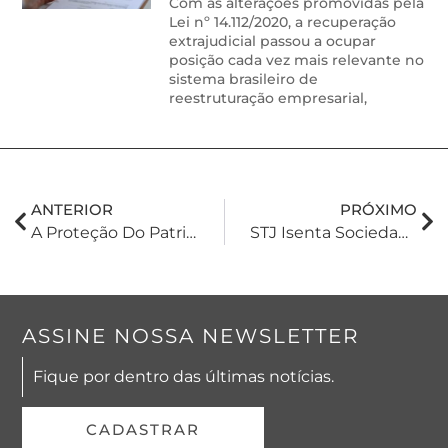
Com as alterações promovidas pela
Lei nº 14.112/2020, a recuperação
extrajudicial passou a ocupar
posição cada vez mais relevante no
sistema brasileiro de
reestruturação empresarial,
ANTERIOR
PRÓXIMO
A Proteção Do Patrimônio Dos Cotistas E A Responsabilidade No Mercado Financeiro
STJ Isenta Sociedades Limitadas De Grande Porte Da Publicação De Suas Demonstrações Financeiras
ASSINE NOSSA NEWSLETTER
Fique por dentro das últimas notícias.
CADASTRAR