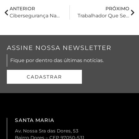
ANTERIOR
PRÓXIMO
Cibersegurança Nacional Em Foco: Brasil Reforça Defesas Cibernéticas Com Novo Decreto
Trabalhador Que Se Recuperou De Doença Ocupacional Perde Direito À Pensão Mensal Paga Pela Empresa
ASSINE NOSSA NEWSLETTER
Fique por dentro das últimas notícias.
CADASTRAR
SANTA MARIA
Av. Nossa Sra das Dores, 53
Bairro Dores – CEP 97050-531