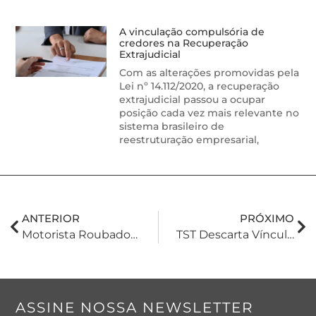
A vinculação compulsória de
credores na Recuperação
Extrajudicial
Com as alterações promovidas pela
Lei nº 14.112/2020, a recuperação
extrajudicial passou a ocupar
posição cada vez mais relevante no
sistema brasileiro de
reestruturação empresarial,
ANTERIOR
PRÓXIMO
Motorista Roubado Antes De Cruzar Cancela De Entrada De Estacionamento De Shopping Será Indenizado, Decide STJ
TST Descarta Vínculo Trabalhista Em Contrato De Franquia
ASSINE NOSSA NEWSLETTER