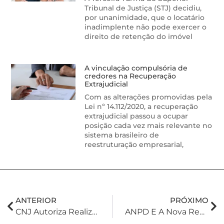
Tribunal de Justiça (STJ) decidiu,
por unanimidade, que o locatário
inadimplente não pode exercer o
direito de retenção do imóvel
A vinculação compulsória de
credores na Recuperação
Extrajudicial
Com as alterações promovidas pela
Lei nº 14.112/2020, a recuperação
extrajudicial passou a ocupar
posição cada vez mais relevante no
sistema brasileiro de
reestruturação empresarial,
ANTERIOR
PRÓXIMO
CNJ Autoriza Realização De Inventário, Divórcio E Dissolução De União Estável Em Cartório Mesmo Com Incapaz Ou Menor De Idade
ANPD E A Nova Regulamentação Para A Transferência Internacional De Dados