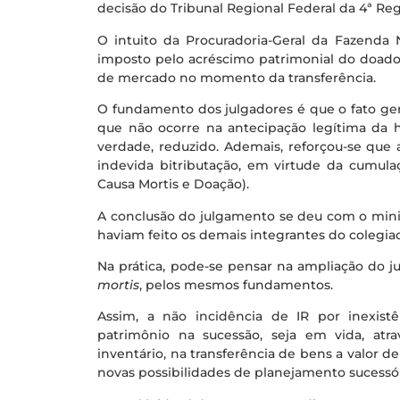
decisão do Tribunal Regional Federal da 4ª Reg
O intuito da Procuradoria-Geral da Fazenda 
imposto pelo acréscimo patrimonial do doador
de mercado no momento da transferência.
O fundamento dos julgadores é que o fato gera
que não ocorre na antecipação legítima da 
verdade, reduzido. Ademais, reforçou-se que 
indevida bitributação, em virtude da cumul
Causa Mortis e Doação).
A conclusão do julgamento se deu com o mini
haviam feito os demais integrantes do colegiad
Na prática, pode-se pensar na ampliação do j
mortis
, pelos mesmos fundamentos.
Assim, a não incidência de IR por inexistê
patrimônio na sucessão, seja em vida, atr
inventário, na transferência de bens a valor d
novas possibilidades de planejamento sucessóri