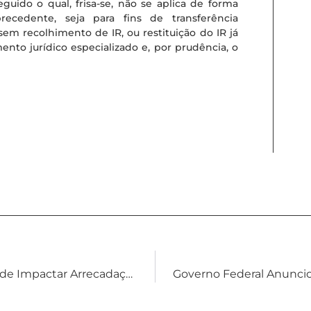
ido o qual, frisa-se, não se aplica de forma
precedente, seja para fins de transferência
em recolhimento de IR, ou restituição do IR já
ento jurídico especializado e, por prudência, o
Decisão Do STJ Sobre Stock Options Pode Impactar Arrecadação E Transações Tributárias