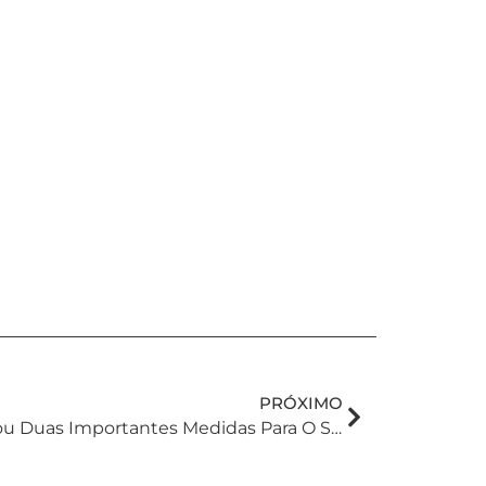
PRÓXIMO
Governo Federal Anunciou Duas Importantes Medidas Para O Setor Agrário. Foco É Para Os Prejudicados Pelos Eventos Climáticos Extremos De Abril E Maio De 2024