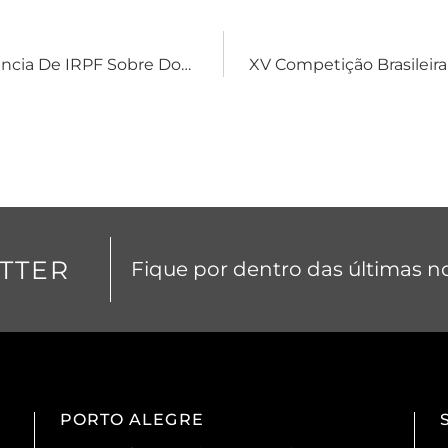
1ª Turma Do STF Decide Pela Não Incidência De IRPF Sobre Doação Em Antecipação De Herança
TTER
Fique por dentro das últimas no
PORTO ALEGRE