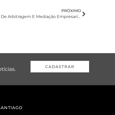
PRÓXIMO
XV Competição Brasileira De Arbitragem E Mediação Empresarial Conta Com Incentivo E Participação Da BBZ
CADASTRAR
tícias.
SANTIAGO