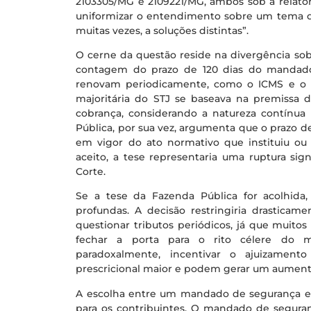
2103305/MG e 2109221/MG, ambos sob a relato
uniformizar o entendimento sobre um tema q
muitas vezes, a soluções distintas”.
O cerne da questão reside na divergência sobr
contagem do prazo de 120 dias do mandado
renovam periodicamente, como o ICMS e o P
majoritária do STJ se baseava na premissa 
cobrança, considerando a natureza contínua
Pública, por sua vez, argumenta que o prazo d
em vigor do ato normativo que instituiu ou
aceito, a tese representaria uma ruptura sig
Corte.
Se a tese da Fazenda Pública for acolhida,
profundas. A decisão restringiria drastica
questionar tributos periódicos, já que muitos
fechar a porta para o rito célere do m
paradoxalmente, incentivar o ajuizamen
prescricional maior e podem gerar um aumento 
A escolha entre um mandado de segurança e 
para os contribuintes. O mandado de seguran