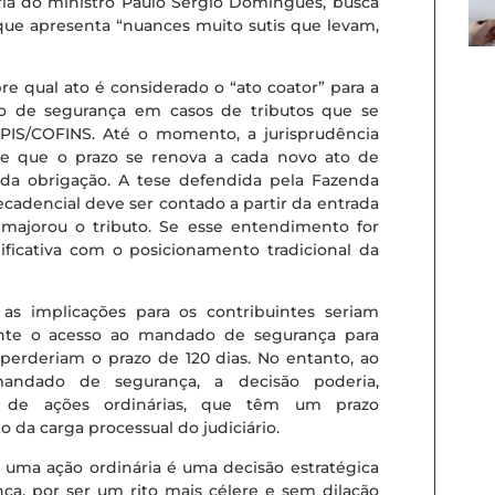
ria do ministro Paulo Sérgio Domingues, busca
ue apresenta “nuances muito sutis que levam,
e qual ato é considerado o “ato coator” para a
 de segurança em casos de tributos que se
IS/COFINS. Até o momento, a jurisprudência
de que o prazo se renova a cada novo ato de
 da obrigação. A tese defendida pela Fazenda
ecadencial deve ser contado a partir da entrada
 majorou o tributo. Se esse entendimento for
nificativa com o posicionamento tradicional da
 as implicações para os contribuintes seriam
mente o acesso ao mandado de segurança para
 perderiam o prazo de 120 dias. No entanto, ao
andado de segurança, a decisão poderia,
to de ações ordinárias, que têm um prazo
da carga processual do judiciário.
uma ação ordinária é uma decisão estratégica
ça, por ser um rito mais célere e sem dilação