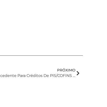
PRÓXIMO
Decisão Judicial Abre Precedente Para Créditos De PIS/COFINS Sobre Gastos De Convenção Coletiva