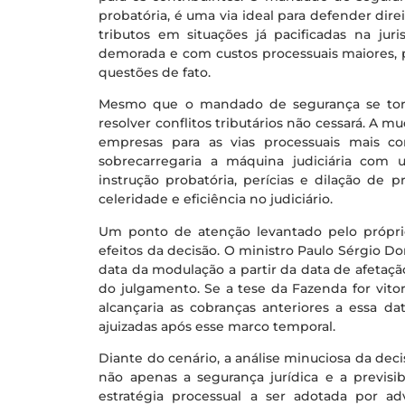
probatória, é uma via ideal para defender dire
tributos em situações já pacificadas na jur
demorada e com custos processuais maiores, 
questões de fato.
Mesmo que o mandado de segurança se torne
resolver conflitos tributários não cessará. A
empresas para as vias processuais mais co
sobrecarregaria a máquina judiciária co
instrução probatória, perícias e dilação de 
celeridade e eficiência no judiciário.
Um ponto de atenção levantado pelo próprio
efeitos da decisão. O ministro Paulo Sérgio D
data da modulação a partir da data de afetaçã
do julgamento. Se a tese da Fazenda for vitor
alcançaria as cobranças anteriores a essa da
ajuizadas após esse marco temporal.
Diante do cenário, a análise minuciosa da decis
não apenas a segurança jurídica e a previsi
estratégia processual a ser adotada por 