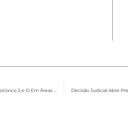
Justiça Do RS Decide Sobre Uso Do Agrotóxico 2,4-D Em Áreas Próximas A Plantações De Uva E Maçã