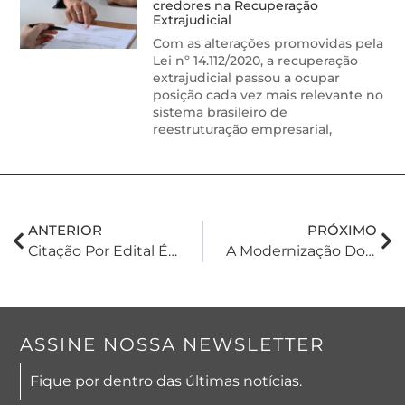
credores na Recuperação
Extrajudicial
Com as alterações promovidas pela
Lei nº 14.112/2020, a recuperação
extrajudicial passou a ocupar
posição cada vez mais relevante no
sistema brasileiro de
reestruturação empresarial,
ANTERIOR
PRÓXIMO
Citação Por Edital É Autorizada Em Caso De Incerteza Quanto Ao Endereço Do Réu No Exterior, Decide STJ
A Modernização Dos Atos Notariais No Rio Grande Do Sul: Transformações E Praticidade
ASSINE NOSSA NEWSLETTER
Fique por dentro das últimas notícias.