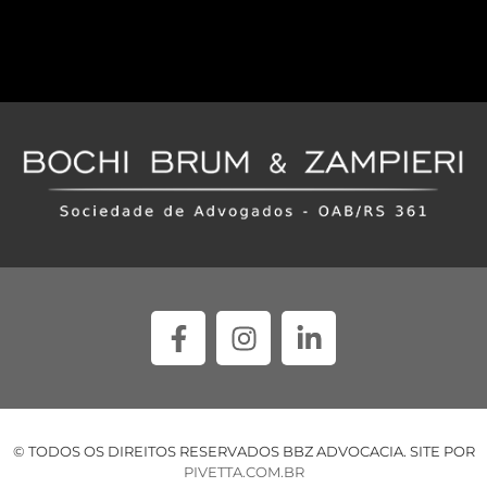
© TODOS OS DIREITOS RESERVADOS BBZ ADVOCACIA. SITE POR
PIVETTA.COM.BR