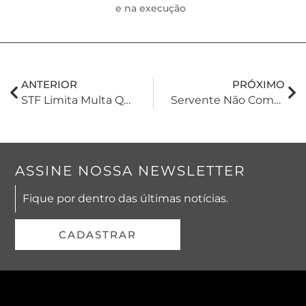
e na execução
ANTERIOR
PRÓXIMO
STF Limita Multa Qualificada Por Sonegação E Fraude A 100% Do Débito Tributário
Servente Não Comprova O Chamado “limbo Previdenciário” E Empresa É Absolvida De Pagar Salários Após A Alta De Benefício Do INSS
ASSINE NOSSA NEWSLETTER
Fique por dentro das últimas notícias.
CADASTRAR