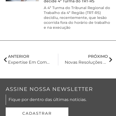
decide 4ª Turma do TRT-RS
A 4ª Turma do Tribunal Regional do
Trabalho da 4ª Região (TRT-RS)
decidiu, recentemente, que lesão
ocorrida fora do horário de trabalho
e na execução
ANTERIOR
PRÓXIMO
Expertise Em Compliance. Uma Necessidade No Ambiente Empresarial
Novas Resoluções Para A Administração Das Companhias Abertas
ASSINE NOSSA NEWSLETTER
Fique por dentro das últimas notícias.
CADASTRAR