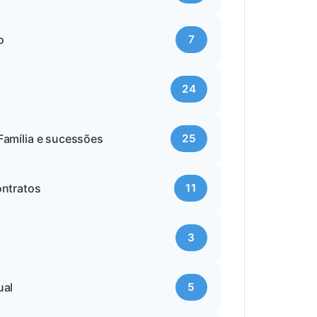
o
7
24
Família e sucessões
25
ontratos
11
3
ual
5