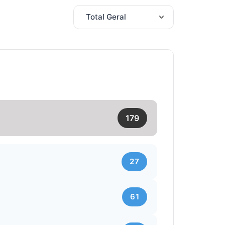
179
27
61