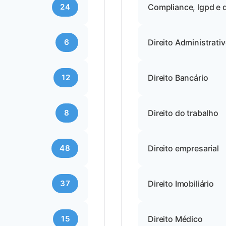
24
Compliance, lgpd e di
6
Direito Administrati
12
Direito Bancário
8
Direito do trabalho
48
Direito empresarial
37
Direito Imobiliário
15
Direito Médico