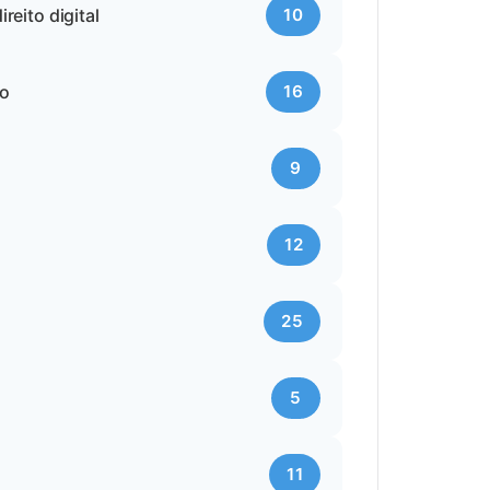
reito digital
10
vo
16
9
12
25
5
11