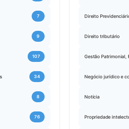
7
Direito Previdenciári
9
Direito tributário
107
Gestão Patrimonial, 
es
34
Negócio jurídico e c
8
Notícia
76
Propriedade intelect