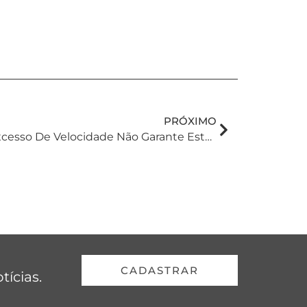
PRÓXIMO
Acidente Causado Por Excesso De Velocidade Não Garante Estabilidade Ou Indenização A Motorista
CADASTRAR
tícias.