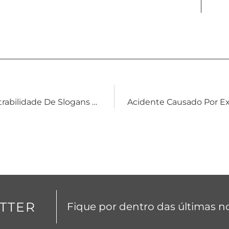
INPI Altera Interpretação Sobre A Registrabilidade De Slogans Como Marca
TTER
Fique por dentro das últimas no