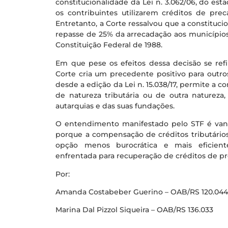
constitucionalidade da Lei n. 3.062/06, do es
os contribuintes utilizarem créditos de prec
Entretanto, a Corte ressalvou que a constituci
repasse de 25% da arrecadação aos municípios, e
Constituição Federal de 1988.
Em que pese os efeitos dessa decisão se refi
Corte cria um precedente positivo para outro
desde a edição da Lei n. 15.038/17, permite a 
de natureza tributária ou de outra natureza
autarquias e das suas fundações.
O entendimento manifestado pelo STF é vanta
porque a compensação de créditos tributário
opção menos burocrática e mais eficien
enfrentada para recuperação de créditos de pr
Por:
Amanda Costabeber Guerino – OAB/RS 120.04
Marina Dal Pizzol Siqueira – OAB/RS 136.033