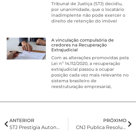
Tribunal de Justiça (STJ) decidiu,
por unanimidade, que o locatário
inadimplente não pode exercer o
direito de retenção do imóvel
A vinculação compulsória de
credores na Recuperação
Extrajudicial
Com as alterações promovidas pela
Lei nº 14.112/2020, a recuperação
extrajudicial passou a ocupar
posição cada vez mais relevante no
sistema brasileiro de
reestruturação empresarial,
ANTERIOR
PRÓXIMO
STJ Prestigia Autonomia Privada E Valida Partilha Amigável Com Divisão Desproporcional De Bens Entre Herdeiros
CNJ Publica Resolução Nº 683/2026 E Autoriza Extinção De Execuções Bancárias De Baixo Valor