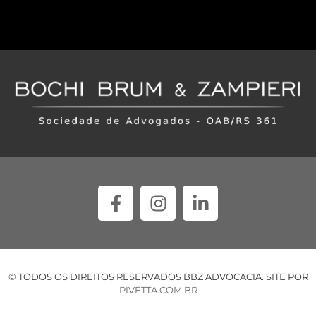
© TODOS OS DIREITOS RESERVADOS BBZ ADVOCACIA. SITE POR
PIVETTA.COM.BR