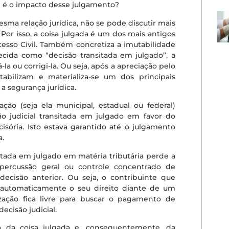
ual é o impacto desse julgamento?
esma relação jurídica, não se pode discutir mais
Por isso, a coisa julgada é um dos mais antigos
ocesso Civil. Também concretiza a imutabilidade
cida como “decisão transitada em julgado”, a
a ou corrigi-la. Ou seja, após a apreciação pelo
stabilizam e materializa-se um dos principais
a segurança jurídica.
ação (seja ela municipal, estadual ou federal)
ão judicial transitada em julgado em favor do
isória. Isto estava garantido até o julgamento
a.
sitada em julgado em matéria tributária perde a
percussão geral ou controle concentrado de
 decisão anterior. Ou seja, o contribuinte que
e automaticamente o seu direito diante de um
zação fica livre para buscar o pagamento de
ecisão judicial.
ão da coisa julgada e, consequentemente, da