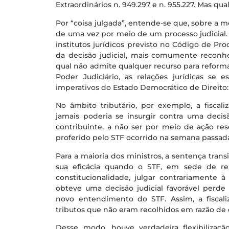
Extraordinários n. 949.297 e n. 955.227. Mas q
Por “coisa julgada”, entende-se que, sobre a m
de uma vez por meio de um processo judicial. 
institutos jurídicos previsto no Código de Pr
da decisão judicial, mais comumente reconhe
qual não admite qualquer recurso para reformá-l
Poder Judiciário, as relações jurídicas se e
imperativos do Estado Democrático de Direito: 
No âmbito tributário, por exemplo, a fiscaliz
jamais poderia se insurgir contra uma decis
contribuinte, a não ser por meio de ação resc
proferido pelo STF ocorrido na semana passad
Para a maioria dos ministros, a sentença tran
sua eficácia quando o STF, em sede de re
constitucionalidade, julgar contrariamente à
obteve uma decisão judicial favorável perd
novo entendimento do STF. Assim, a fiscali
tributos que não eram recolhidos em razão de d
Desse modo, houve verdadeira flexibilizaç