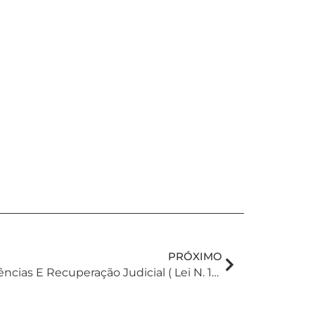
PRÓXIMO
Aniversário Da Lei De Falências E Recuperação Judicial ( Lei N. 101/05)