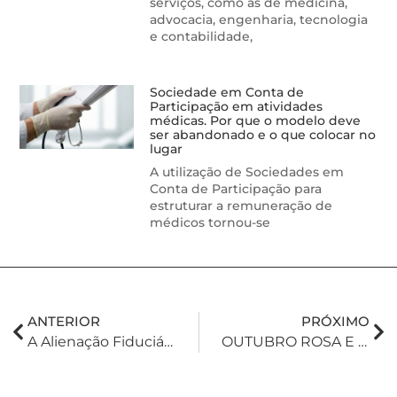
serviços, como as de medicina,
advocacia, engenharia, tecnologia
e contabilidade,
Sociedade em Conta de
Participação em atividades
médicas. Por que o modelo deve
ser abandonado e o que colocar no
lugar
A utilização de Sociedades em
Conta de Participação para
estruturar a remuneração de
médicos tornou-se
ANTERIOR
PRÓXIMO
A Alienação Fiduciária Do Bem De Família Nas Cédulas Bancárias: Entendimento Do STJ
OUTUBRO ROSA E DIREITO MÉDICO: Reconstrução Mamária E Cobertura Obrigatória