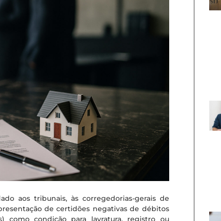
do aos tribunais, às corregedorias-gerais de
a apresentação de certidões negativas de débitos
is) como condição para lavratura, registro ou