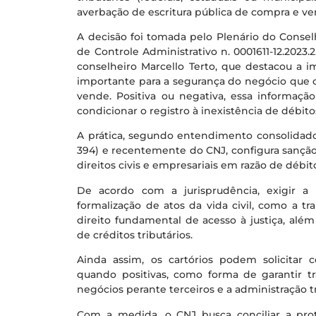
averbação de escritura pública de compra e ve
A decisão foi tomada pelo Plenário do Consel
de Controle Administrativo n. 0001611-12.2023.
conselheiro Marcello Terto, que destacou a i
importante para a segurança do negócio que 
vende. Positiva ou negativa, essa informaçã
condicionar o registro à inexistência de débito
A prática, segundo entendimento consolidado
394) e recentemente do CNJ, configura sanção po
direitos civis e empresariais em razão de débito
De acordo com a jurisprudência, exigir a 
formalização de atos da vida civil, como a tr
direito fundamental de acesso à justiça, alé
de créditos tributários.
Ainda assim, os cartórios podem solicitar cer
quando positivas, como forma de garantir tra
negócios perante terceiros e a administração tr
Com a medida, o CNJ busca conciliar a prot