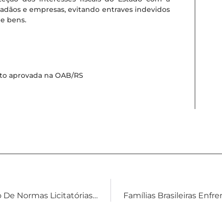
dadãos e empresas, evitando entraves indevidos
de bens.
ito aprovada na OAB/RS
STJ Decide Que Mero Descumprimento De Normas Licitatórias Não Caracteriza Dolo Específico