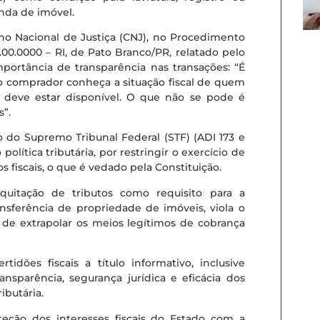
nda de imóvel.
ho Nacional de Justiça (CNJ), no Procedimento
2.00.0000 – RI, de Pato Branco/PR, relatado pelo
mportância de transparência nas transações: “É
o comprador conheça a situação fiscal de quem
o deve estar disponível. O que não se pode é
s”.
 do Supremo Tribunal Federal (STF) (ADI 173 e
lítica tributária, por restringir o exercício de
s fiscais, o que é vedado pela Constituição.
quitação de tributos como requisito para a
ansferência de propriedade de imóveis, viola o
m de extrapolar os meios legítimos de cobrança
tidões fiscais a título informativo, inclusive
nsparência, segurança jurídica e eficácia dos
ibutária.
eção dos interesses fiscais do Estado com a