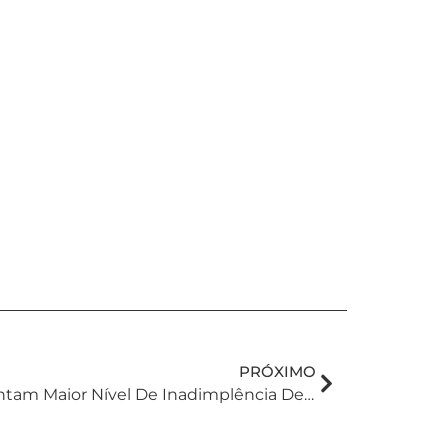
PRÓXIMO
Famílias Brasileiras Enfrentam Maior Nível De Inadimplência Desde 2010: 30,5% Em Atraso E 13% Sem Condições De Pagar Dívidas