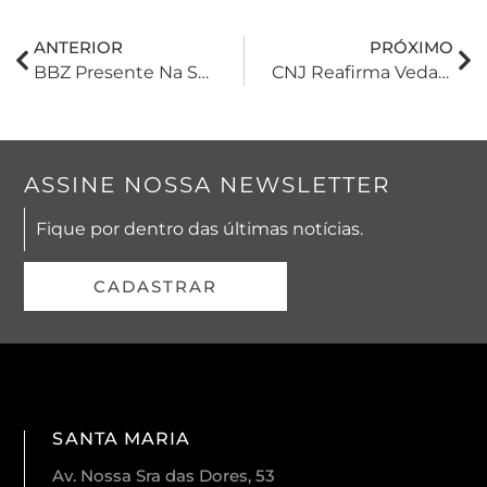
ANTERIOR
PRÓXIMO
BBZ Presente Na Semana Acadêmica Integrada Das Graduações De Administração, Economia E Ciências Contábeis Da UFSM
CNJ Reafirma Vedação De Exigência De Certidões Negativas De Débitos Para Registro De Imóveis
ASSINE NOSSA NEWSLETTER
Fique por dentro das últimas notícias.
CADASTRAR
SANTA MARIA
Av. Nossa Sra das Dores, 53