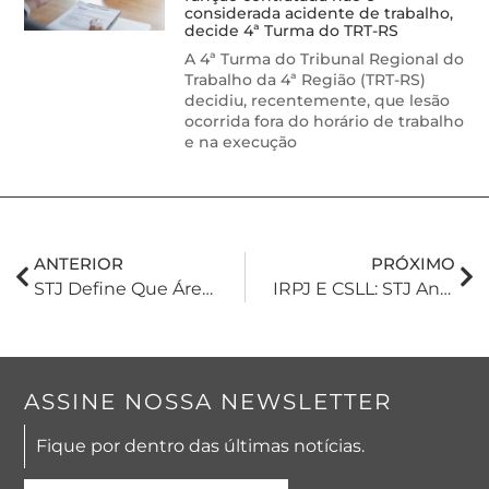
considerada acidente de trabalho,
decide 4ª Turma do TRT-RS
A 4ª Turma do Tribunal Regional do
Trabalho da 4ª Região (TRT-RS)
decidiu, recentemente, que lesão
ocorrida fora do horário de trabalho
e na execução
ANTERIOR
PRÓXIMO
STJ Define Que Áreas De Preservação Permanente E De Reserva Legal Não Integram O Cálculo Do Porte De Imóveis Rurais
IRPJ E CSLL: STJ Analisa A Dedução De Juros Retroativos Sobre O Capital Próprio
ASSINE NOSSA NEWSLETTER
Fique por dentro das últimas notícias.