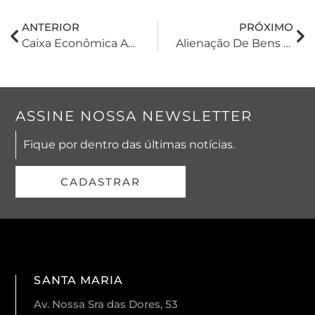
ANTERIOR
PRÓXIMO
Caixa Econômica Atende Pleito Da OAB E Implementa PIX Judicial Na Justiça Federal
Alienação De Bens Do Espólio Sem Alvará Judicial
ASSINE NOSSA NEWSLETTER
Fique por dentro das últimas notícias.
CADASTRAR
SANTA MARIA
Av. Nossa Sra das Dores, 53