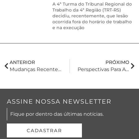
A 4ª Turma do Tribunal Regional do
Trabalho da 4ª Região (TRT-RS)
decidiu, recentemente, que lesão
ocorrida fora do horário de trabalho
e na execução
ANTERIOR
PRÓXIMO
Mudanças Recentes No Sistema De Apuração Do PIS E Da COFINS.
Perspectivas Para As Demandas Tributárias Em 2023.
ASSINE NOSSA NEWSLETTER
Fique por dentro das últimas notícias.
CADASTRAR