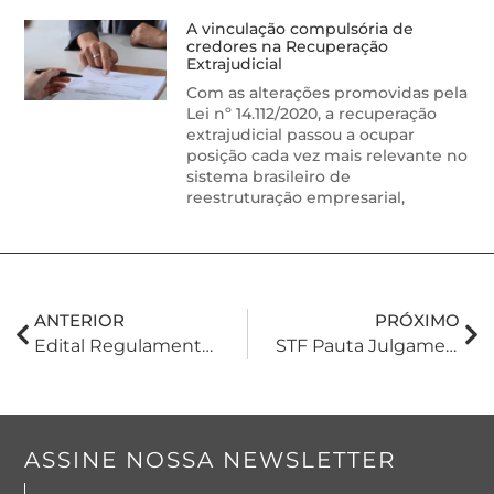
A vinculação compulsória de
credores na Recuperação
Extrajudicial
Com as alterações promovidas pela
Lei nº 14.112/2020, a recuperação
extrajudicial passou a ocupar
posição cada vez mais relevante no
sistema brasileiro de
reestruturação empresarial,
ANTERIOR
PRÓXIMO
Edital Regulamenta Adesão Ao Programa Acordo Gaúcho Para Inclusão De Débitos De ICMS
STF Pauta Julgamentos Decisivos Sobre A Base De Cálculo Do PIS E Da COFIN
ASSINE NOSSA NEWSLETTER