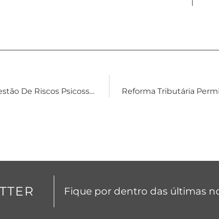
Nova Redação Da NR-1 Passa A Exigir Gestão De Riscos Psicossociais No Ambiente De Trabalho A Partir De 2026
TTER
Fique por dentro das últimas no