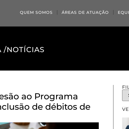
QUEM SOMOS
ÁREAS DE ATUAÇÃO
EQU
 /
NOTÍCIAS
FI
desão ao Programa
clusão de débitos de
VE