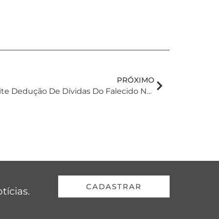
PRÓXIMO
Reforma Tributária Permite Dedução De Dívidas Do Falecido No Cálculo Do ITCMD
CADASTRAR
tícias.