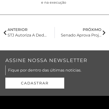
e na execução
ANTERIOR
PRÓXIMO
STJ Autoriza A Dedução De Incentivos Fiscais Do Lucro Real Desde Que Preenchidos Os Requisitos Legais
Senado Aprova Projeto De Lei Sobre Aposentadoria Especial Por Periculosidade
ASSINE NOSSA NEWSLETTER
Fique por dentro das últimas notícias.
CADASTRAR