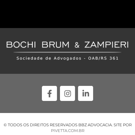
© TODOS OS DIREITOS RESERVADOS BBZ ADVOCACIA. SITE POR
PIVETTA.COM.BR