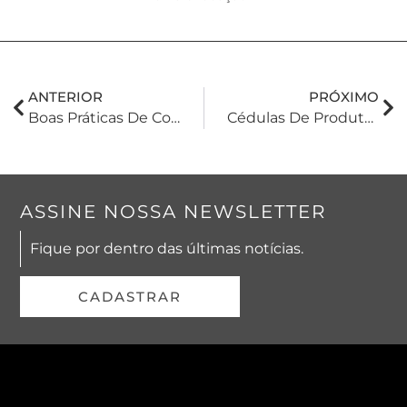
ANTERIOR
PRÓXIMO
Boas Práticas De Compliance Em Empresas
Cédulas De Produto Rural Registradas No País Ultrapassam O Marco De R$200 Bilhões
ASSINE NOSSA NEWSLETTER
Fique por dentro das últimas notícias.
CADASTRAR