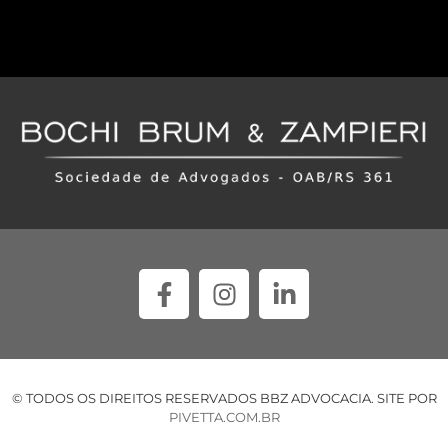
© TODOS OS DIREITOS RESERVADOS BBZ ADVOCACIA. SITE POR
PIVETTA.COM.BR