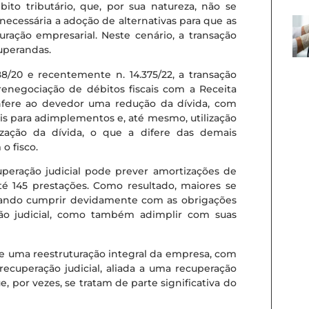
ito tributário, que, por sua natureza, não se
necessária a adoção de alternativas para que as
turação empresarial. Neste cenário, a transação
cuperandas.
88/20 e recentemente n. 14.375/22, a transação
renegociação de débitos fiscais com a Receita
onfere ao devedor uma redução da dívida, com
ais para adimplementos e, até mesmo, utilização
tização da dívida, o que a difere das demais
o fisco.
uperação judicial pode prever amortizações de
é 145 prestações. Como resultado, maiores se
rando cumprir devidamente com as obrigações
ão judicial, como também adimplir com suas
de uma reestruturação integral da empresa, com
recuperação judicial, aliada a uma recuperação
ue, por vezes, se tratam de parte significativa do