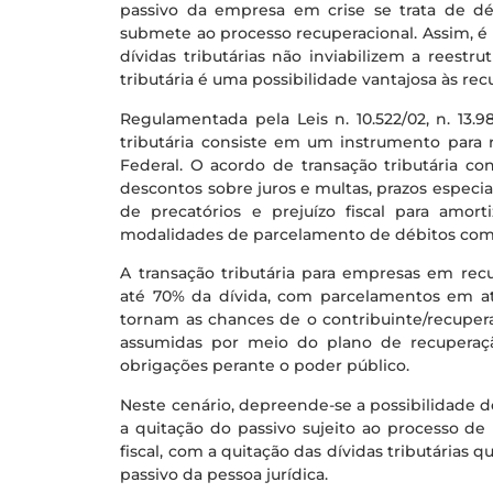
passivo da empresa em crise se trata de déb
submete ao processo recuperacional. Assim, é 
dívidas tributárias não inviabilizem a reestru
tributária é uma possibilidade vantajosa às re
Regulamentada pela Leis n. 10.522/02, n. 13.9
tributária consiste em um instrumento para 
Federal. O acordo de transação tributária c
descontos sobre juros e multas, prazos especi
de precatórios e prejuízo fiscal para amor
modalidades de parcelamento de débitos com 
A transação tributária para empresas em rec
até 70% da dívida, com parcelamentos em at
tornam as chances de o contribuinte/recupe
assumidas por meio do plano de recuperaç
obrigações perante o poder público.
Neste cenário, depreende-se a possibilidade 
a quitação do passivo sujeito ao processo de 
fiscal, com a quitação das dívidas tributárias q
passivo da pessoa jurídica.