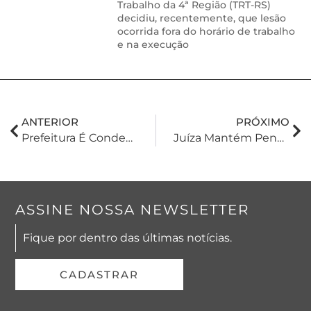
Trabalho da 4ª Região (TRT-RS)
decidiu, recentemente, que lesão
ocorrida fora do horário de trabalho
e na execução
ANTERIOR
PRÓXIMO
Prefeitura É Condenada Por Vazamento De Dados Pessoais
Juíza Mantém Penhora De Veículo Alienado Fiduciariamente
ASSINE NOSSA NEWSLETTER
Fique por dentro das últimas notícias.
CADASTRAR