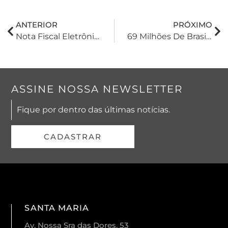
ANTERIOR
PRÓXIMO
Nota Fiscal Eletrônica Será Obrigatória Para Produtores Rurais A Partir De 1º De Julho De 2023
69 Milhões De Brasileiros Com Nome Restrito Em 2022
ASSINE NOSSA NEWSLETTER
Fique por dentro das últimas notícias.
CADASTRAR
SANTA MARIA
Av. Nossa Sra das Dores, 53