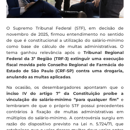
O Supremo Tribunal Federal (STF), em decisão de
novembro de 2025, firmou entendimento no sentido
de que é constitucional a utilização do salário-mínimo
como base de cálculo de multas administrativas. O
tema ganhou relevância após o
Tribunal Regional
Federal da 3ª Região (TRF-3) extinguir uma execução
fiscal movida pelo Conselho Regional de Farmácia do
Estado de São Paulo (CRF-SP) contra uma drogaria,
anulando as multas aplicadas
.
Na ocasião, os desembargadores apontaram que o
inciso IV do artigo 7º da Constituição proíbe a
vinculação do salário-mínimo “para qualquer fim”
e
lembraram de que o próprio STF possui precedentes
contrários à fixação de multas administrativas em
múltiplos do salário-mínimo. A controvérsia surgiu em
razão do dispositivo previsto na Lei n. 5.724/71, que
estabelece que o valor dessas multas deve variar entre