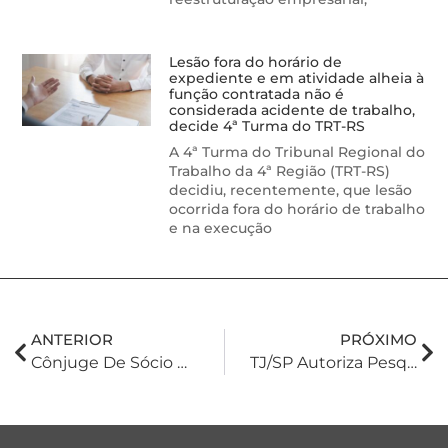
Lesão fora do horário de
expediente e em atividade alheia à
função contratada não é
considerada acidente de trabalho,
decide 4ª Turma do TRT-RS
A 4ª Turma do Tribunal Regional do
Trabalho da 4ª Região (TRT-RS)
decidiu, recentemente, que lesão
ocorrida fora do horário de trabalho
e na execução
ANTERIOR
PRÓXIMO
Cônjuge De Sócio Devedor Tem Responsabilidade Afastada E Inclusão Na Execução Negada
TJ/SP Autoriza Pesquisa De Bens Em Nome De Esposa De Devedor