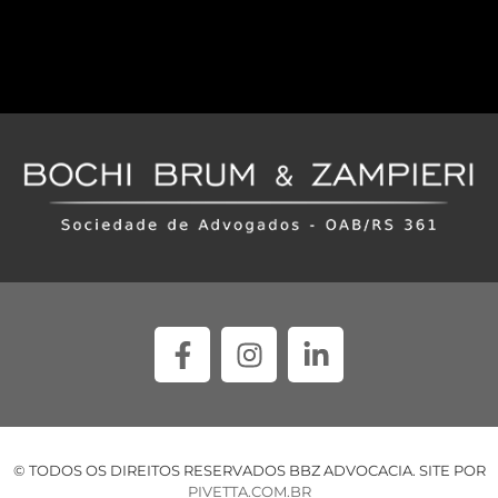
© TODOS OS DIREITOS RESERVADOS BBZ ADVOCACIA. SITE POR
PIVETTA.COM.BR