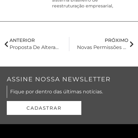
sistema brasileiro de
reestruturação empresarial,
ANTERIOR
PRÓXIMO
Proposta De Alterações No Direito De Herança Para Cônjuges/companheiros
Novas Permissões De Publicidade Médica: Você Está A Par?
ASSINE NOSSA NEWSLETTER
Fique por dentro das últimas notícias.
CADASTRAR