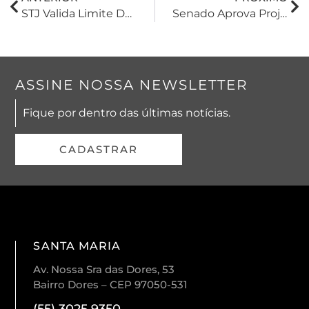
STJ Valida Limite De 150 Salários Mínimos Ao Crédito Trabalhista E Afasta Cláusula De “período De Cura” Em Recuperação Judicial
Senado Aprova Projeto Que Cria Linha Para Renegociação De Dívidas Rurais
ASSINE NOSSA NEWSLETTER
Fique por dentro das últimas notícias.
CADASTRAR
SANTA MARIA
Av. Nossa Sra das Dores, 53
Bairro Dores – CEP 97050-531
(55) 3025 9350