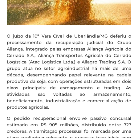
O juízo da 10ª Vara Cível de Uberlândia/MG deferiu o
processamento da recuperação judicial do Grupo
Aliança, integrado pelas empresas Aliança Agrícola do
Cerrado S.A., Aliança Transportes Agricola do Cerrado
Logística (Atac Logistica Ltda.) e Aliagro Trading S.A. O
grupo atua no setor agroindustrial há mais de uma
década, desempenhando papel relevante na cadeia
produtiva da soja, com operações estruturadas em dois
eixos principais: de esmagamento e trading. As
atividades são voltadas ao armazenamento,
beneficiamento, industrialização e comercialização de
produtos agrícolas.
O pedido recuperacional envolve passivo concursal
estimado em R$ 905 milhões, distribuído entre 727
credores. A tramitação processual foi marcada por uma
etapa preliminar relevante: o processo teve início com