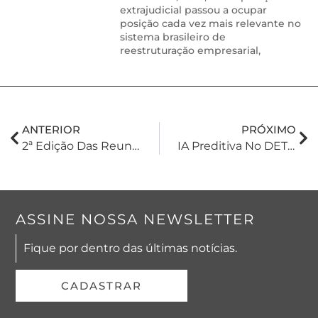
extrajudicial passou a ocupar
posição cada vez mais relevante no
sistema brasileiro de
reestruturação empresarial,
ANTERIOR
PRÓXIMO
2ª Edição Das Reuniões Internas Do Comitê De Cursos E Aperfeiçoamento Da BBZ
IA Preditiva No DETRAN-SP E Os Limites Da LGPD: O Desafio Do Cruzamento De Dados No Setor Público
ASSINE NOSSA NEWSLETTER
Fique por dentro das últimas notícias.
CADASTRAR