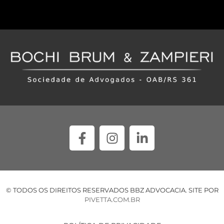
© TODOS OS DIREITOS RESERVADOS BBZ ADVOCACIA. SITE POR
PIVETTA.COM.BR