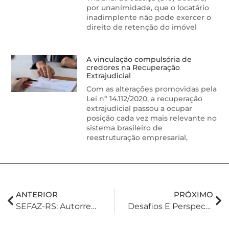
por unanimidade, que o locatário
inadimplente não pode exercer o
direito de retenção do imóvel
A vinculação compulsória de
credores na Recuperação
Extrajudicial
Com as alterações promovidas pela
Lei nº 14.112/2020, a recuperação
extrajudicial passou a ocupar
posição cada vez mais relevante no
sistema brasileiro de
reestruturação empresarial,
ANTERIOR
PRÓXIMO
SEFAZ-RS: Autorregularização De Planejamentos Sucessórios Irregulares
Desafios E Perspectivas Da Reforma Tributária: BBZ Contribui Com O Tema Em Café Contábil