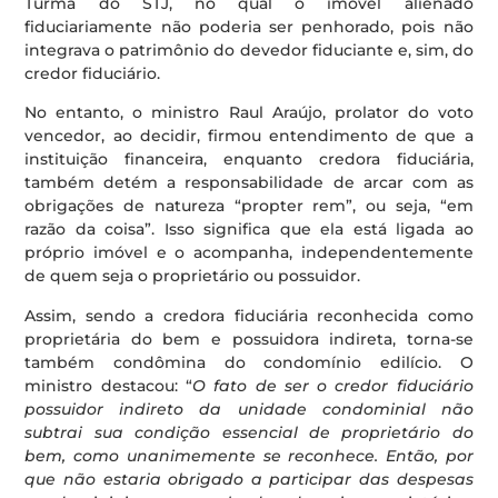
Turma do STJ, no qual o imóvel alienado
fiduciariamente não poderia ser penhorado, pois não
integrava o patrimônio do devedor fiduciante e, sim, do
credor fiduciário.
No entanto, o ministro Raul Araújo, prolator do voto
vencedor, ao decidir, firmou entendimento de que a
instituição financeira, enquanto credora fiduciária,
também detém a responsabilidade de arcar com as
obrigações de natureza “propter rem”, ou seja, “em
razão da coisa”. Isso significa que ela está ligada ao
próprio imóvel e o acompanha, independentemente
de quem seja o proprietário ou possuidor.
Assim, sendo a credora fiduciária reconhecida como
proprietária do bem e possuidora indireta, torna-se
também condômina do condomínio edilício. O
ministro destacou: “
O fato de ser o credor fiduciário
possuidor indireto da unidade condominial não
subtrai sua condição essencial de proprietário do
bem, como unanimemente se reconhece. Então, por
que não estaria obrigado a participar das despesas