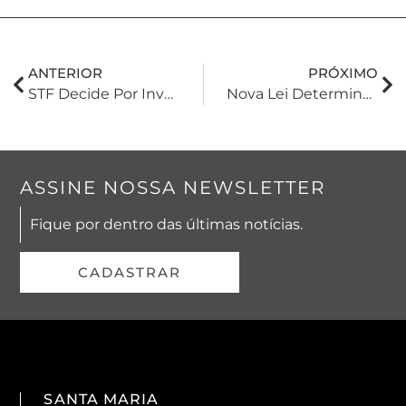
ANTERIOR
PRÓXIMO
STF Decide Por Invalidar Dispositivos Da Lei Dos Caminhoneiros Sobre Tempo De Espera, Jornada E Descanso
Nova Lei Determina Perda De Direito Sucessório Diante De Sentença Penal Condenatória Deﬁnitiva Contra Sucessor Indigno Em Face Do Autor Da Herança
ASSINE NOSSA NEWSLETTER
Fique por dentro das últimas notícias.
CADASTRAR
SANTA MARIA