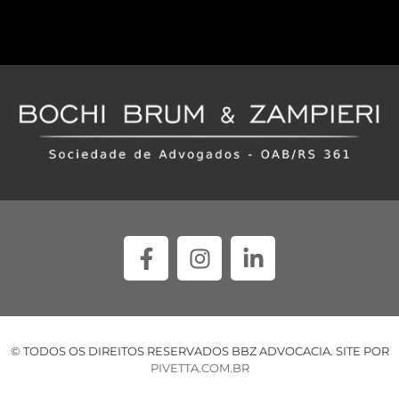
© TODOS OS DIREITOS RESERVADOS BBZ ADVOCACIA. SITE POR
PIVETTA.COM.BR