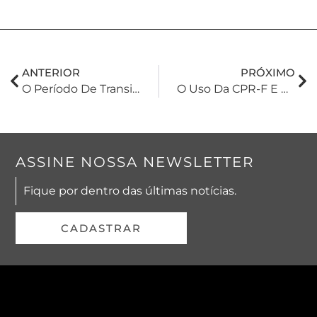
ANTERIOR
PRÓXIMO
O Período De Transição Para A Reforma Tributária Já Iniciou. Quais São As Adaptações Que Precisam Ser Feitas, Para Pessoa Física E Jurídica, A Partir De Agora?
O Uso Da CPR-F E A Descaracterização Do Crédito Rural
ASSINE NOSSA NEWSLETTER
Fique por dentro das últimas notícias.
CADASTRAR