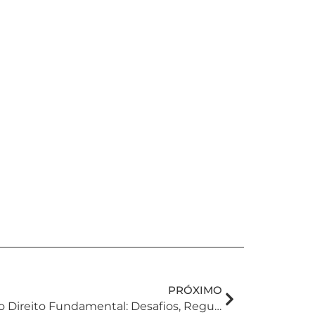
PRÓXIMO
Proteção De Dados Como Direito Fundamental: Desafios, Regulação E Cultura Na Era Digital