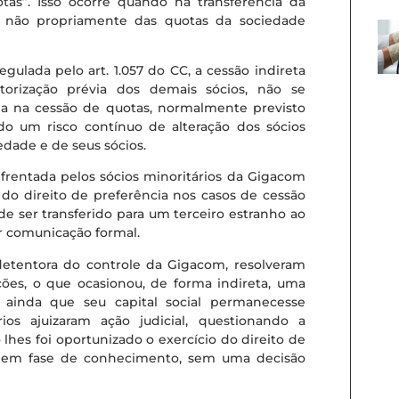
tas”. Isso ocorre quando há transferência da
e não propriamente das quotas da sociedade
gulada pelo art. 1.057 do CC, a cessão indireta
rização prévia dos demais sócios, não se
ia na cessão de quotas, normalmente previsto
do um risco contínuo de alteração dos sócios
dade e de seus sócios.
frentada pelos sócios minoritários da Gigacom
do direito de preferência nos casos de cessão
de ser transferido para um terceiro estranho ao
er comunicação formal.
, detentora do controle da Gigacom, resolveram
ções, o que ocasionou, de forma indireta, uma
 ainda que seu capital social permanecesse
ários ajuizaram ação judicial, questionando a
lhes foi oportunizado o exercício do direito de
tá em fase de conhecimento, sem uma decisão