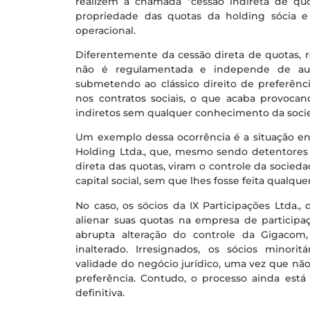
realizem a chamada “cessão indireta de quo
propriedade das quotas da holding sócia 
operacional.
Diferentemente da cessão direta de quotas, re
não é regulamentada e independe de auto
submetendo ao clássico direito de preferênc
nos contratos sociais, o que acaba provocan
indiretos sem qualquer conhecimento da socie
Um exemplo dessa ocorrência é a situação en
Holding Ltda., que, mesmo sendo detentores 
direta das quotas, viram o controle da socieda
capital social, sem que lhes fosse feita qualqu
No caso, os sócios da IX Participações Ltda.
alienar suas quotas na empresa de participa
abrupta alteração do controle da Gigacom,
inalterado. Irresignados, os sócios minorit
validade do negócio jurídico, uma vez que não 
preferência. Contudo, o processo ainda es
definitiva.