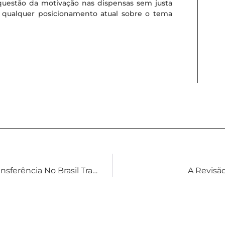
uestão da motivação nas dispensas sem justa
, qualquer posicionamento atual sobre o tema
Novo Marco Legal Para Os Preços De Transferência No Brasil Traz Novidades Quanto Ao IRPJ E CSLL.
A Revisão