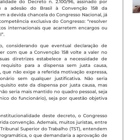
nalidade do Decreto n. 2.100/96, assinado por
u a adesão do Brasil à Convenção 158 da
sem a devida chancela do Congresso Nacional, já
competência exclusiva do Congresso: “resolver
atos internacionais que acarretem encargos ou
”.
, considerando que eventual declaração de
zer com que a Convenção 158 volte a valer no
suas diretrizes estabelece a necessidade de
equisito para a dispensa sem justa causa,
l, que não exige a referida motivação expressa,
ário sem qualquer justificativa. Não seria
quisito este da dispensa por justa causa, mas
e não seria mais mantido no quadro pessoal, seja
co do funcionário), seja por questão objetiva
onstitucionalidade deste decreto, o Congresso
ida convenção. Ademais, muitos juristas, entre
 Tribunal Superior do Trabalho (TST), entendem
rogramática, o que demandaria a aprovação de