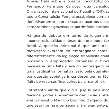
A ação trata sobre a possível inconstitucio
Fernando Henrique Cardoso, que cancelo
Organização Internacional do Trabalho (OIT), 
que a Constituição Federal estabelece como 
definitivamente sobre tratados, acordos ou 
compromissos gravosos ao patrimônio nacional
Há grande debate em torno do julgamento
inconstitucionalidade deste decreto pode fa
Brasil. A questão principal é que uma de 
motivação expressa do empregador como r
diferentemente da legislação trabalhista atua
podendo o empregador dispensar o funcion
necessária uma falta grave do empregado, re
uma justificativa formal da razão pela qual el
por questão subjetiva (mau desempenho técni
(falta de recursos financeiros para mantê-lo).
Entretanto, ainda que o STF julgue pela inc
Nacional poderia novamente denunciar a refer
eles o ministro Maurício Godinho Delgado, do
que essa norma internacional é meramente p